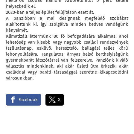
hektáros csodás Kámoni Arborétumtól 5 perc sétára
helyezkedik el.
2020-ban a teljes épület felújításon esett át.
A panzióban a mai designnak megfelelő szobákat
alakítottunk ki, így szolgálva minden kedves vendégünk
kényelmét.
Klimatizált éttermünk 80 fő befogadására alkalmas, ahol
lehetőség van kisebb vagy nagyobb családi rendezvények
(születésnap, esküvő, keresztelő, ballagás) teljes körű
lebonyolítására. Hangulatos, árnyas belső kerthelyiségünk
gyermekbarát játszótérrel van felszerelve. Panziónk kiváló
választás mindenkinek, aki akár üzleti útra érkezik, akár
családdal vagy baráti társasággal szeretne kikapcsolódni
városunkban.
Facebook
X